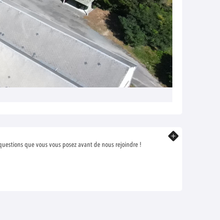
En savoir plus
 questions que vous vous posez avant de nous rejoindre !