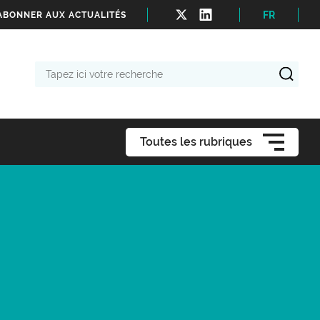
FR
'ABONNER AUX ACTUALITÉS
Tapez
ici
votre
recherche
Toutes les rubriques