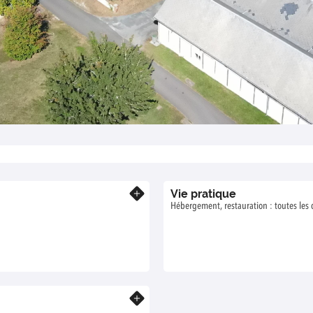
Vie pratique
En savoir plus
:
Hébergement, restauration : toutes les
En savoir plus